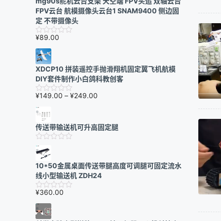
mg90s舵机云台支架 天空端 FPV头追 双轴云台
FPV云台 航模摄像头云台1 SNAM9400 侧边固
定 不带摄像头
¥
89.00
XDCP10 拼装遥控手抛滑翔机固定翼飞机航模
DIY套件制作小白鸽科教创客
价
¥
149.00
–
¥
249.00
格
范
围：
传送带输送机可升高固定腿
¥149.00
至
¥249.00
10*50金属桌面传送带腿高度可调腿可固定流水
线小型输送机 ZDH24
¥
360.00