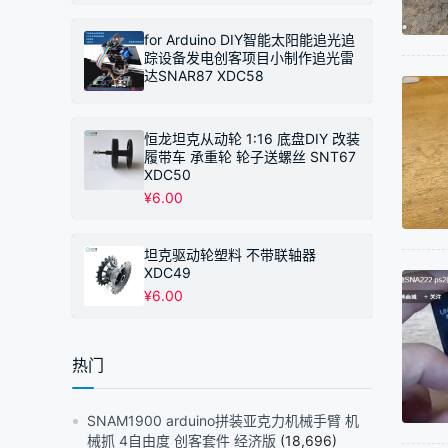
for Arduino DIY智能太阳能追光追
踪设备发电创客项目小制作追光雷
达SNAR87 XDC58
恒龙坦克从动轮 1:16 底盘DIY 改装
履带车 承重轮 轮子送螺丝 SNT67
XDC50
¥
6.00
坦克驱动轮塑料 不带联轴器
XDC49
¥
6.00
热门
SNAM1900 arduino拼装亚克力机械手臂 机
械抓 4自由度 创客套件 经济版
(18,696)