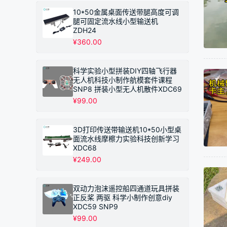
10*50金属桌面传送带腿高度可调
腿可固定流水线小型输送机
ZDH24
¥
360.00
科学实验小型拼装DIY四轴飞行器
无人机科技小制作航模套件课程
SNP8 拼装小型无人机散件XDC69
¥
99.00
3D打印传送带输送机10*50小型桌
面流水线摩檫力实验科技创新学习
XDC68
¥
249.00
双动力泡沫遥控船四通道玩具拼装
正反桨 两驱 科学小制作创意diy
XDC59 SNP9
¥
99.00