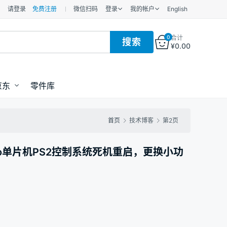
请登录
免费注册
微信扫码
登录
我的帐户
English
0
合计
¥
0.00
京东
零件库
首页
技术博客
第2页
no单片机PS2控制系统死机重启，更换小功