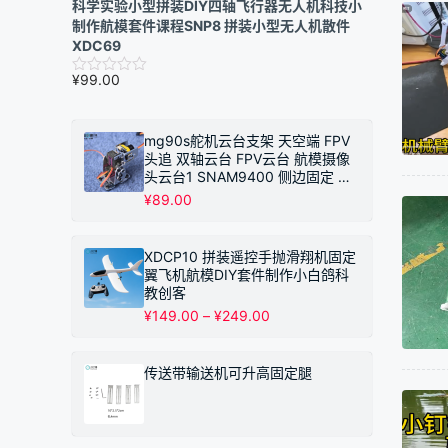
科学实验小型拼装DIY四轴飞行器无人机科技小
制作航模套件课程SNP8 拼装小型无人机散件
XDC69
¥
99.00
mg90s舵机云台支架 天空端 FPV
头追 双轴云台 FPV云台 航模摄像
头云台1 SNAM9400 侧边固定 不
带摄像头
¥
89.00
XDCP10 拼装遥控手抛滑翔机固定
翼飞机航模DIY套件制作小白鸽科
教创客
价
¥
149.00
–
¥
249.00
格
范
围：
传送带输送机可升高固定腿
¥149.00
至
¥249.00