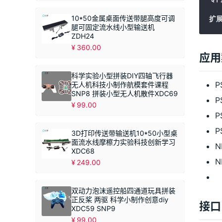
10*50金属桌面传送带腿高度可调
扩展
腿可固定流水线小型输送机
ZDH24
¥
360.00
应用
科学实验小型拼装DIY四轴飞行器
无人机科技小制作航模套件课程
SNP8 拼装小型无人机散件XDC69
¥
99.00
P
P
3D打印传送带输送机10*50小型桌
面流水线摩檫力实验科技创新学习
N
XDC68
N
¥
249.00
双动力泡沫遥控船四通道玩具拼装
正反桨 两驱 科学小制作创意diy
接口
XDC59 SNP9
¥
99.00