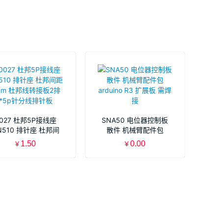
027 杜邦5P接线座
SNA50 电位器控制板
N510 排针座 杜邦间
散件 机械臂配件包
2mm 杜邦线转接板2
arduino R3 扩展板 需
1.50
0.00
¥
¥
排*5p针分线排针板
焊接