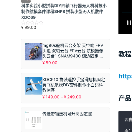
科学实验小型拼装DIY四轴飞行器无人机科技小
制作航模套件课程SNP8 拼装小型无人机散件
XDC69
¥
99.00
mg90s舵机云台支架 天空端 FPV
头追 双轴云台 FPV云台 航模摄像
教程
头云台1 SNAM9400 侧边固定 不
带摄像头
¥
89.00
htt
XDCP10 拼装遥控手抛滑翔机固定
翼飞机航模DIY套件制作小白鸽科
教创客
价
¥
149.00
–
¥
249.00
产品
格
范
围：
传送带输送机可升高固定腿
¥149.00
四
至
¥249.00
专