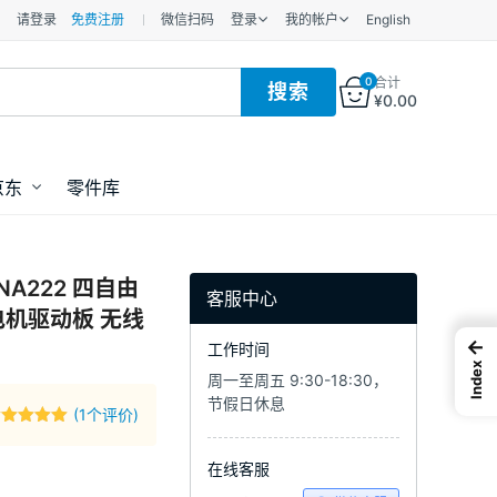
请登录
免费注册
微信扫码
登录
我的帐户
English
0
合计
¥
0.00
京东
零件库
NA222 四自由
客服中心
车电机驱动板 无线
←
工作时间
Index
周一至周五 9:30-18:30，
节假日休息
(
1
个评价)
评级
5.00
/
5，已有
位
在线客服
客户进行了
评价