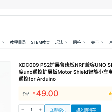
教程目录
STEM教育
玩法
问答
关于
XDC009 PS2扩展鲁班板NRF兼容UNO S
度uno遥控扩展板Motor Shield智能小
遥控for Arduino
49.00
¥
价格
1
立即购买
加入购物车