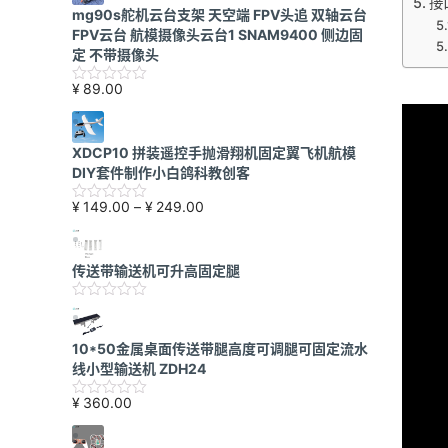
接
mg90s舵机云台支架 天空端 FPV头追 双轴云台
FPV云台 航模摄像头云台1 SNAM9400 侧边固
定 不带摄像头
¥
89.00
XDCP10 拼装遥控手抛滑翔机固定翼飞机航模
DIY套件制作小白鸽科教创客
价
¥
149.00
–
¥
249.00
格
范
围：
传送带输送机可升高固定腿
¥149.00
至
¥249.00
10*50金属桌面传送带腿高度可调腿可固定流水
线小型输送机 ZDH24
¥
360.00