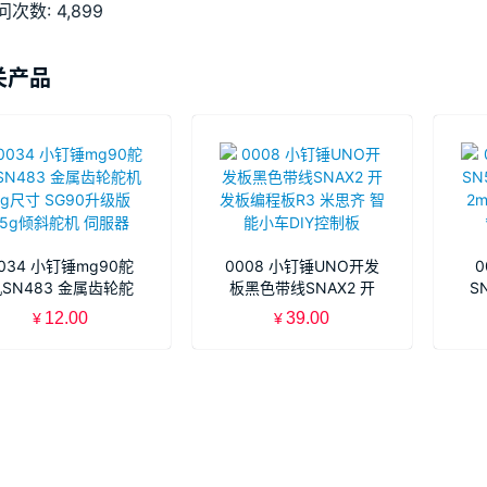
问次数:
4,899
关产品
034 小钉锤mg90舵
0008 小钉锤UNO开发
0
SN483 金属齿轮舵
板黑色带线SNAX2 开
S
 9g尺寸 SG90升级
发板编程板R3 米思齐
距
12.00
39.00
¥
¥
版 15g倾斜舵机 伺服
智能小车DIY控制板
器