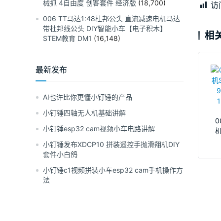
械抓 4自由度 创客套件 经济版
(18,700)
访
006 TT马达1:48杜邦公头 直流减速电机马达
带杜邦线公头 DIY智能小车【电子积木】
相
STEM教育 DM1
(16,148)
最新发布
AI也许比你更懂小钉锤的产品
小钉锤四轴无人机基础讲解
0
小钉锤esp32 cam视频小车电路讲解
机
机
小钉锤发布XDCP10 拼装遥控手抛滑翔机DIY
套件小白鸽
小钉锤c1视频拼装小车esp32 cam手机操作方
法