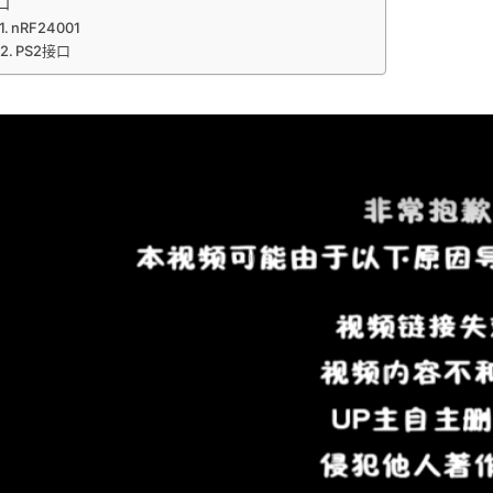
口
nRF24001
PS2接口