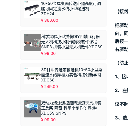
10*50金属桌面传送带腿高度可调
腿可固定流水线小型输送机
【
接
ZDH24
¥
360.00
把驱
向，
科学实验小型拼装DIY四轴飞行器
后按
无人机科技小制作航模套件课程
SNP8 拼装小型无人机散件XDC69
右驱
¥
99.00
【防
3D打印传送带输送机10*50小型桌
面流水线摩檫力实验科技创新学习
1
、接
XDC68
¥
249.00
2
、左
双动力泡沫遥控船四通道玩具拼装
议不超
正反桨 两驱 科学小制作创意diy
XDC59 SNP9
3、
¥
99.00