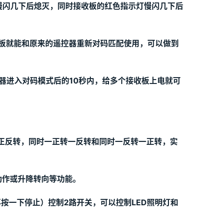
慢闪几下后熄灭，同时接收板的红色指示灯慢闪几下后
板就能和原来的遥控器重新对码匹配使用，可以做到
器进入对码模式后的
10
秒内，给多个接收板上电就可
正反转，同时一正转一反转和同时一反转一正转，实
动作或升降转向等功能。
，再按一下停止）控制2路开关，可以控制LED照明灯和