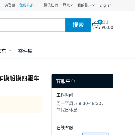
请登录
免费注册
微信扫码
登录
我的帐户
English
0
合计
¥
0.00
京东
零件库
器人车模船模四驱车
客服中心
工作时间
周一至周五 9:30-18:30，
节假日休息
在线客服