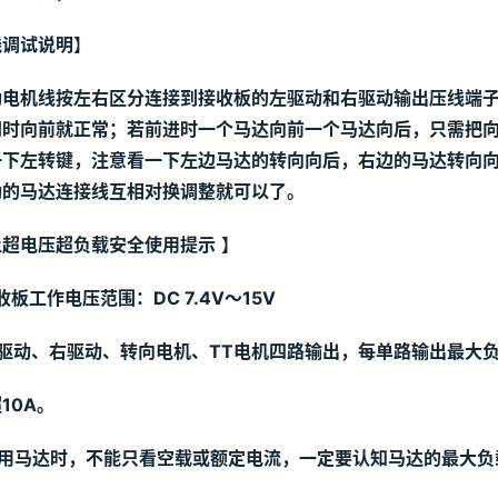
线调试说明
】
动电机线按左右区分连接到接收板的左驱动和右驱动输出压线端
同时向前就正常；若前进时一个马达向前一个马达向后，只需把向
一下左转键，注意看一下左边马达的转向向后，右边的马达转向
动的马达连接线互相对换调整就可以了。
止超电压超负载安全使用提示
】
收板工作电压范围：
DC
 7.4
V
～15
V 
驱动、右驱动、转向电机、TT电机四路输出，每单路输出最大负
10
A
。
选用马达时，不能只看空载或额定电流，一定要认知马达的最大负