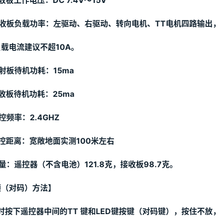
接收板工作电压：
DC
 7.4
V
～15
V
接收板负载功率：左驱动、右驱动、转向电机、TT电机四路输出，
载电流建议不超10
A
。
射板待机功耗：15ma
收板待机功耗：25ma
控频率：
2.4GHZ
遥控距离：宽敞地面实测
100
米左右
量：遥控器（不含电池）121.8克，接收板98.7克。
频（对码）方法】
时按下遥控器中间的TT 键和LED
键
按键（对码键），按住不放