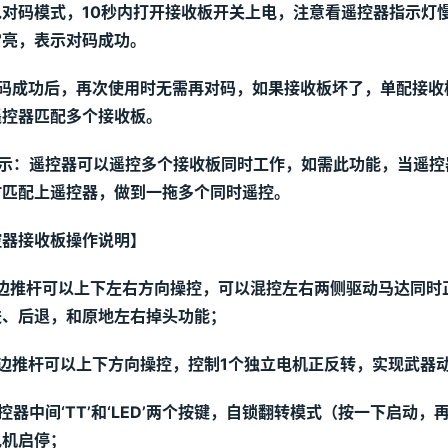
入对码模式，
10
秒内打开接收板开关上电，注意看遥控器指示灯
常亮，表示对码成功。
对码成功后，再次使用时无需再对码，如果接收板坏了，单配接收
遥控器匹配多个接收板。
提示：遥控器可以遥控多个接收板同时工作，如需此功能，当遥控
时匹配上遥控器，做到一拖多个同时遥控。
控器接收板操作说明】
左边推杆可以上下左右方向操控，可以混控左右
两
侧
驱动
马达同时
、后退，和原地左右掉头功能； 
右边推杆可以上下方向操控，控制1个独立电机正反转，实现武器
控器中间‘TT’和‘LED’两个按键，自锁翻转模式（按一下启动
电机启停；