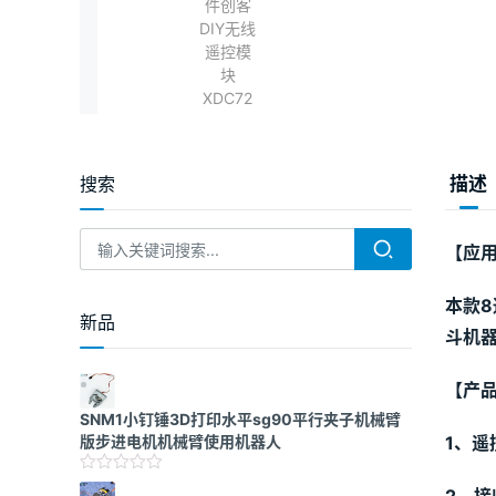
搜索
描述
【应
本款
新品
斗机
【产
SNM1小钉锤3D打印水平sg90平行夹子机械臂
版步进电机机械臂使用机器人
1、遥