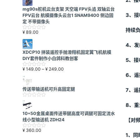
2、
mg90s舵机云台支架 天空端 FPV头追 双轴云台
3、
FPV云台 航模摄像头云台1 SNAM9400 侧边固
定 不带摄像头
持续负
¥
89.00
4、发
XDCP10 拼装遥控手抛滑翔机固定翼飞机航模
DIY套件制作小白鸽科教创客
5、接
价
¥
149.00
–
¥
249.00
6、遥
格
范
围：
传送带输送机可升高固定腿
7、
¥149.00
至
8、重
¥249.00
10*50金属桌面传送带腿高度可调腿可固定流水
线小型输送机 ZDH24
【对
¥
360.00
1、同