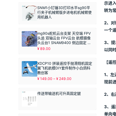
示进
SNM1小钉锤3D打印水平sg90平
转为
行夹子机械臂版步进电机机械臂使
用机器人
2、
一个
mg90s舵机云台支架 天空端 FPV
头追 双轴云台 FPV云台 航模摄像
3、
头云台1 SNAM9400 侧边固定 不
带摄像头
¥
89.00
以同
【遥
XDCP10 拼装遥控手抛滑翔机固定
翼飞机航模DIY套件制作小白鸽科
教创客
1、
价
¥
149.00
–
¥
249.00
现前进
格
范
围：
传送带输送机可升高固定腿
2、
¥149.00
至
¥249.00
3、遥
单向