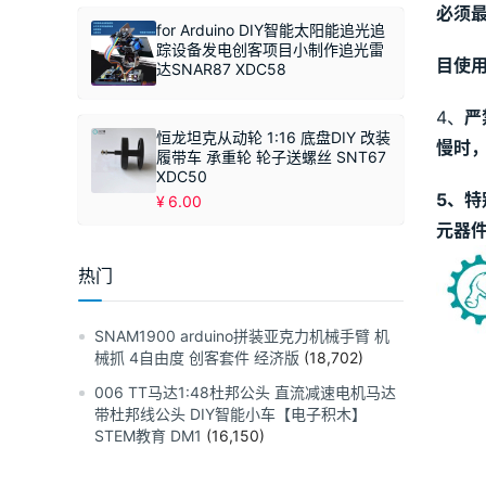
必须
for Arduino DIY智能太阳能追光追
踪设备发电创客项目小制作追光雷
目使
达SNAR87 XDC58
4、
严
恒龙坦克从动轮 1:16 底盘DIY 改装
慢时
履带车 承重轮 轮子送螺丝 SNT67
XDC50
5、
特
¥
6.00
元器
热门
SNAM1900 arduino拼装亚克力机械手臂 机
械抓 4自由度 创客套件 经济版
(18,702)
006 TT马达1:48杜邦公头 直流减速电机马达
带杜邦线公头 DIY智能小车【电子积木】
STEM教育 DM1
(16,150)