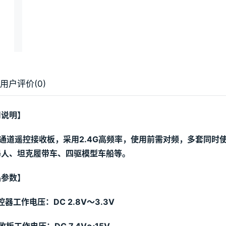
用户评价(0)
用说明】
8通道遥控接收板，采用
2.4G
高频率，使用前需对频，多套同时
器人、坦克履带车、四驱模型车船等。
品参数】
控器工作电压：
DC
 2.8
V
～3.3
V