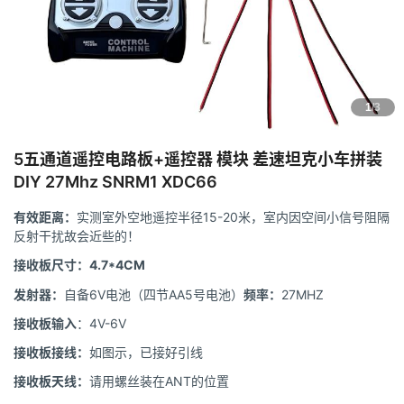
1
/3
5五通道遥控电路板+遥控器 模块 差速坦克小车拼装
DIY 27Mhz SNRM1 XDC66
有效距离：
实测室外空地遥控半径15-20米，室内因空间小信号阻隔
反射干扰故会近些的！
接收板尺寸：4.7*4CM
发射器：
自备6V电池（四节AA5号电池）
频率：
27MHZ
接收板输入
：4V-6V
接收板接线：
如图示，已接好引线
接收板天线：
请用螺丝装在ANT的位置