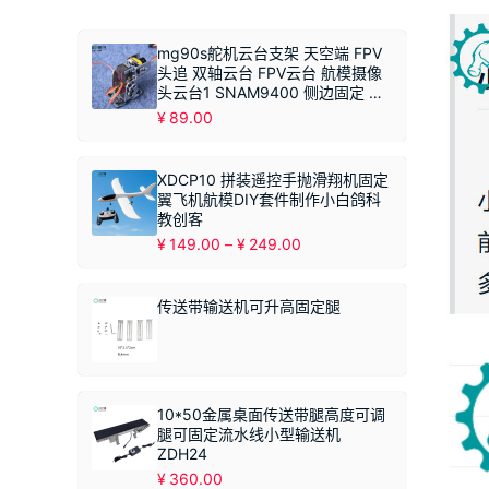
mg90s舵机云台支架 天空端 FPV
头追 双轴云台 FPV云台 航模摄像
头云台1 SNAM9400 侧边固定 不
带摄像头
¥
89.00
XDCP10 拼装遥控手抛滑翔机固定
翼飞机航模DIY套件制作小白鸽科
教创客
价
¥
149.00
–
¥
249.00
格
范
围：
传送带输送机可升高固定腿
¥149.00
至
¥249.00
10*50金属桌面传送带腿高度可调
腿可固定流水线小型输送机
ZDH24
¥
360.00