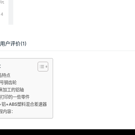
用户评价(1)
录
品特点
5号钢齿轮
床加工的铝轴
D打印的一些零件
+铝+ABS塑料混合差速器
程内容：