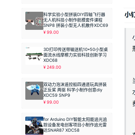
科学实验小型拼装DIY四轴飞行器
无人机科技小制作航模套件课程
SNP8 拼装小型无人机散件XDC69
¥
99.00
3D打印传送带输送机10*50小型桌
面流水线摩檫力实验科技创新学习
XDC68
¥
249.00
双动力泡沫遥控船四通道玩具拼装
正反桨 两驱 科学小制作创意diy
XDC59 SNP9
¥
99.00
for Arduino DIY智能太阳能追光追
踪设备发电创客项目小制作追光雷
达SNAR87 XDC58