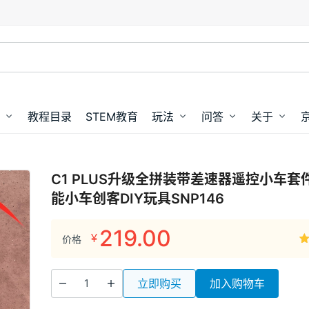
教程目录
STEM教育
玩法
问答
关于
C1 PLUS升级全拼装带差速器遥控小车
能小车创客DIY玩具SNP146
219.00
¥
价格
1
立即购买
加入购物车