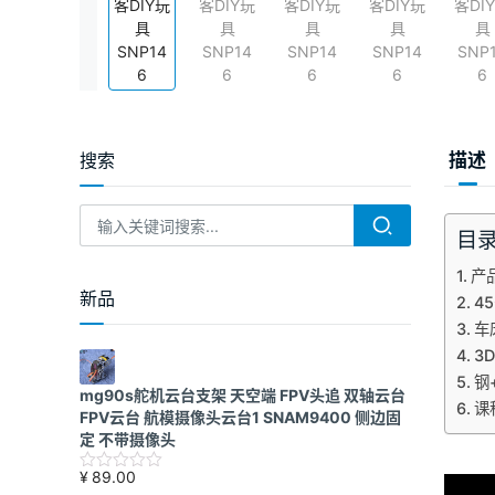
搜索
描述
目
产
新品
4
车
3
钢
mg90s舵机云台支架 天空端 FPV头追 双轴云台
课
FPV云台 航模摄像头云台1 SNAM9400 侧边固
定 不带摄像头
¥
89.00