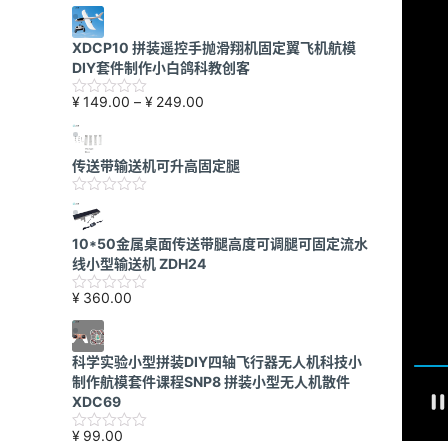
XDCP10 拼装遥控手抛滑翔机固定翼飞机航模
DIY套件制作小白鸽科教创客
价
¥
149.00
–
¥
249.00
格
范
围：
传送带输送机可升高固定腿
¥149.00
至
¥249.00
10*50金属桌面传送带腿高度可调腿可固定流水
线小型输送机 ZDH24
¥
360.00
科学实验小型拼装DIY四轴飞行器无人机科技小
制作航模套件课程SNP8 拼装小型无人机散件
XDC69
¥
99.00