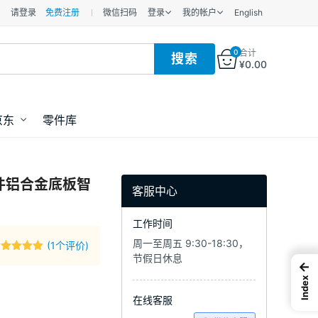
请登录
免费注册
微信扫码
登录
我的帐户
English
0
合计
¥
0.00
京东
零件库
套件铝合金底板智
客服中心
工作时间
周一至周五 9:30-18:30，
(
1
个评价)
节假日休息
评级
5.00
/
←
5，已有
位
客户进行了
Index
评价
在线客服