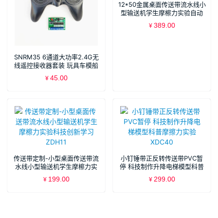
12*50金属桌面传送带流水线小
型输送机学生摩檫力实验自动
化科技 ZDH20
389.00
¥
SNRM35 6通道大功率2.4G无
线遥控接收器套装 玩具车模船
模DIY 6-15v 12v HS06A-50-
45.00
¥
HS06B XDC63XDC64
传送带定制-小型桌面传送带流
小钉锤带正反转传送带PVC暂
水线小型输送机学生摩檫力实
停 科技制作升降电梯模型科普
验科技创新学习 ZDH11
摩擦力实验XDC40
199.00
299.00
¥
¥