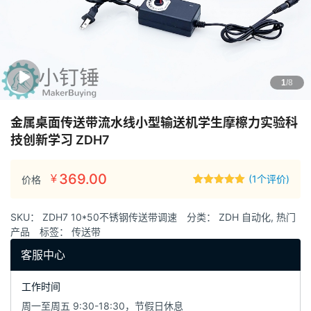
1
/8
金属桌面传送带流水线小型输送机学生摩檫力实验科
技创新学习 ZDH7
369.00
¥
(
1
个评价)
价格
评级
1
5.00
/
5，已有
位
客户进行了
SKU：
ZDH7 10*50不锈钢传送带调速
分类：
ZDH 自动化
,
热门
评价
产品
标签：
传送带
客服中心
工作时间
周一至周五 9:30-18:30，节假日休息