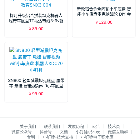
新款铝合金全向轮小车底盘 智
能小车底盘麦克纳姆轮 DIY 金
探月升级铝合拼装坦克机器人
属底盘
履带车底盘TT马达带线3-9v智
129.00
¥
能创客小车STEM教育SNX3
89.00
¥
004
SN800 轻型减震坦克底盘 履带
车 悬挂 智能视频wifi小车底盘
机器人XDC70 小钉锤
99.00
¥
关于我们
联系我们
发展历程
公告
技术员
微信公众号
抖音号
文档
小钉锤积木表
微信互助群
专利
小钉锤-技术支持
小钉锤电子积木库