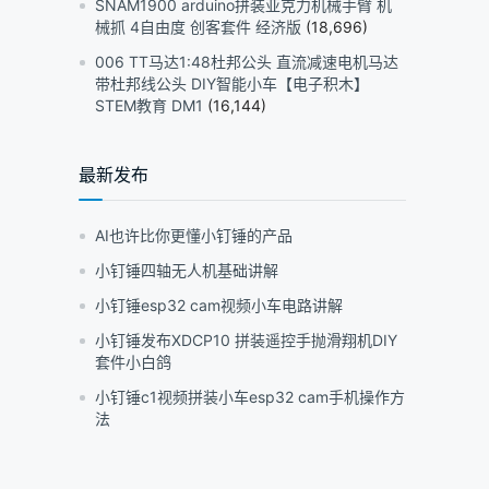
SNAM1900 arduino拼装亚克力机械手臂 机
械抓 4自由度 创客套件 经济版
(18,696)
006 TT马达1:48杜邦公头 直流减速电机马达
带杜邦线公头 DIY智能小车【电子积木】
STEM教育 DM1
(16,144)
最新发布
AI也许比你更懂小钉锤的产品
小钉锤四轴无人机基础讲解
小钉锤esp32 cam视频小车电路讲解
小钉锤发布XDCP10 拼装遥控手抛滑翔机DIY
套件小白鸽
小钉锤c1视频拼装小车esp32 cam手机操作方
法