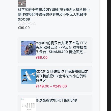
科学实验小型拼装DIY四轴飞行器无人机科技小
制作航模套件课程SNP8 拼装小型无人机散件
XDC69
¥
99.00
mg90s舵机云台支架 天空端 FPV
头追 双轴云台 FPV云台 航模摄像
头云台1 SNAM9400 侧边固定 不
带摄像头
¥
89.00
XDCP10 拼装遥控手抛滑翔机固定
翼飞机航模DIY套件制作小白鸽科
教创客
价
¥
149.00
–
¥
249.00
格
范
围：
传送带输送机可升高固定腿
¥149.00
至