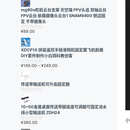
mg90s舵机云台支架 天空端 FPV头追 双轴云台
FPV云台 航模摄像头云台1 SNAM9400 侧边固
定 不带摄像头
¥
89.00
XDCP10 拼装遥控手抛滑翔机固定翼飞机航模
DIY套件制作小白鸽科教创客
价
¥
149.00
–
¥
249.00
格
范
围：
传送带输送机可升高固定腿
¥149.00
至
¥249.00
10*50金属桌面传送带腿高度可调腿可固定流水
线小型输送机 ZDH24
小
¥
360.00