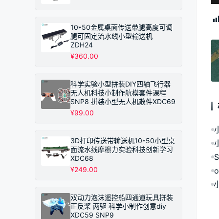
¥249.00
10*50金属桌面传送带腿高度可调
腿可固定流水线小型输送机
ZDH24
¥
360.00
科学实验小型拼装DIY四轴飞行器
无人机科技小制作航模套件课程
SNP8 拼装小型无人机散件XDC69
¥
99.00
3D打印传送带输送机10*50小型桌
面流水线摩檫力实验科技创新学习
XDC68
¥
249.00
o
双动力泡沫遥控船四通道玩具拼装
正反桨 两驱 科学小制作创意diy
XDC59 SNP9