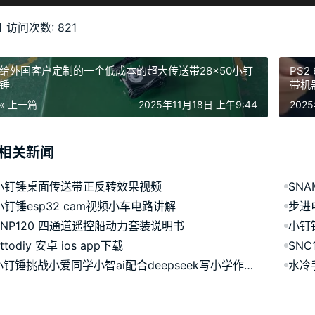
访问次数:
821
给外国客户定制的一个低成本的超大传送带28×50小钉
PS
锤
带机
« 上一篇
2025年11月18日 上午9:44
202
相关新闻
小钉锤桌面传送带正反转效果视频
SN
小钉锤esp32 cam视频小车电路讲解
步进
SNP120 四通道遥控船动力套装说明书
小钉
ttodiy 安卓 ios app下载
SN
小钉锤挑战小爱同学小智ai配合deepseek写小学作文，我的爸爸
水冷