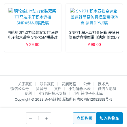
明轮船DIY动力套装双桨TT马达
SNP71 积木四挡变速箱 差速器
电子积木遥控 SNPX5M拼装改
简易仿真模型带电池盒 创意DIY
装
拼装
29.90
99.00
¥
¥
关于我们
联系我们
发展历程
公告
技术员
微信公众号
抖音号
文档
小钉锤积木表
微信互助群
专利
小钉锤-技术支持
小钉锤电子积木库
Copyright © 2023 还不错科技 版权所有
粤ICP备12092598号-5
立即购买
加入购物车