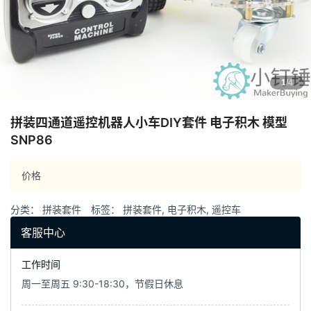
1
/4
拼装四通道遥控机器人小车DIY套件 电子积木 模型
SNP86
价格
分类：
拼装套件
标签：
拼装套件
,
电子积木
,
遥控车
客服中心
工作时间
周一至周五 9:30-18:30，节假日休息