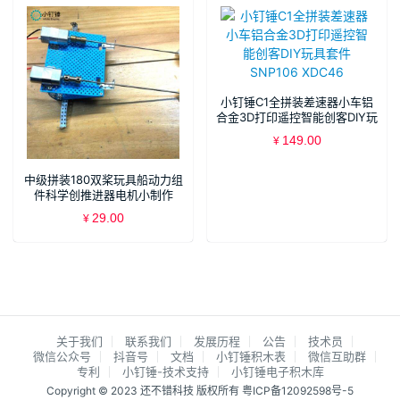
小钉锤C1全拼装差速器小车铝
合金3D打印遥控智能创客DIY玩
具套件SNP106 XDC46
149.00
¥
中级拼装180双桨玩具船动力组
件科学创推进器电机小制作
29.00
¥
关于我们
联系我们
发展历程
公告
技术员
微信公众号
抖音号
文档
小钉锤积木表
微信互助群
专利
小钉锤-技术支持
小钉锤电子积木库
Copyright © 2023 还不错科技 版权所有
粤ICP备12092598号-5