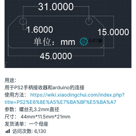
用途：
用于PS2手柄接收器和arduino的连接
使用方法：
https://wiki.xiaodingchui.com/index.php?
title=PS2%E6%8E%A5%E7%BA%BF%E5%BA%A7
参数：螺丝孔3.2mm直径
尺寸： 44mm*11.5mm*21mm
发货清单：一个母座
访问次数:
6,130