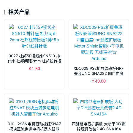
相关产品
0027 杜邦5P接线座SN510 排
针座 杜邦间距2mm 杜邦线转接
板2排*5p针分线排针板
XDC009 PS2扩展鲁班板NRF
1.50
¥
兼容UNO SNA222 四自由度
uno遥控扩展板Motor Shield
49.00
¥
智能小车电机驱动板 无线遥控
for Arduino
010 L298N电机驱动板红SNA7
四路继电器扩展板 大功率DIY遥
模块直流步进电机机器人智能
控玩具改装2.4G SNA164