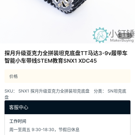
1
/5
探月升级亚克力全拼装坦克底盘TT马达3-9v履带车
智能小车带线STEM教育SNX1 XDC45
价格
SKU：
SNX1 探月升级亚克力全拼装坦克底盘
分类：
SN坦克底
盘
客服中心
工作时间
周一至周五 9:30-18:30，节假日休息