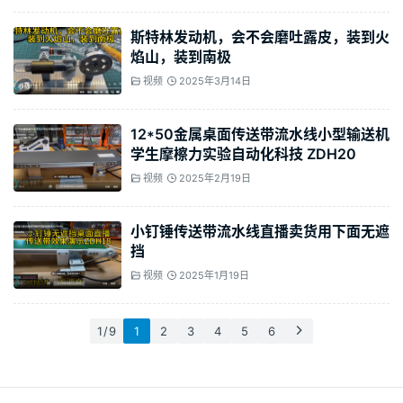
斯特林发动机，会不会磨吐露皮，装到火
焰山，装到南极
视频
2025年3月14日
12*50金属桌面传送带流水线小型输送机
学生摩檫力实验自动化科技 ZDH20
视频
2025年2月19日
小钉锤传送带流水线直播卖货用下面无遮
挡
视频
2025年1月19日
1 / 9
1
2
3
4
5
6