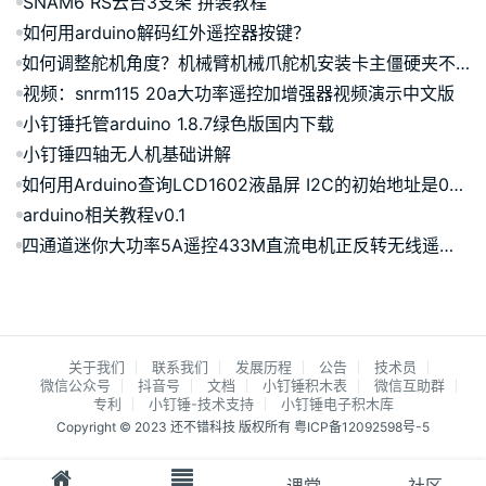
SNAM6 RS云台3支架 拼装教程
如何用arduino解码红外遥控器按键？
如何调整舵机角度？机械臂机械爪舵机安装卡主僵硬夹不住合不拢角度怎么调
视频：snrm115 20a大功率遥控加增强器视频演示中文版
小钉锤托管arduino 1.8.7绿色版国内下载
小钉锤四轴无人机基础讲解
如何用Arduino查询LCD1602液晶屏 I2C的初始地址是0x3f还是0x27？
arduino相关教程v0.1
四通道迷你大功率5A遥控433M直流电机正反转无线遥控套件SNRM148
关于我们
联系我们
发展历程
公告
技术员
微信公众号
抖音号
文档
小钉锤积木表
微信互助群
专利
小钉锤-技术支持
小钉锤电子积木库
Copyright © 2023 还不错科技 版权所有
粤ICP备12092598号-5
课堂
社区