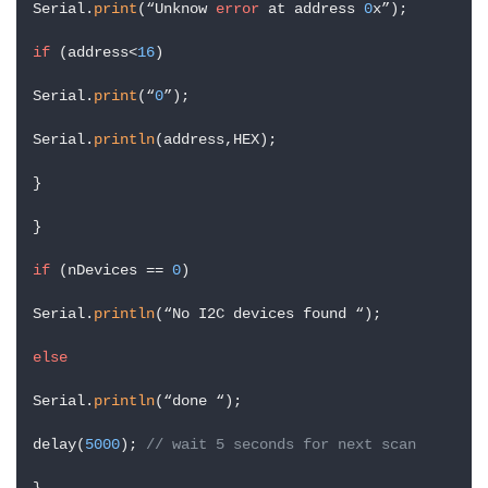
Serial.
print
(“Unknow 
error
 at address 
0
x”);

if
 (address<
16
)

Serial.
print
(“
0
”);

Serial.
println
(address,HEX);

}

}

if
 (nDevices == 
0
)

Serial.
println
(“No I2C devices found “);

else
Serial.
println
(“done “);

delay(
5000
); 
// wait 5 seconds for next scan