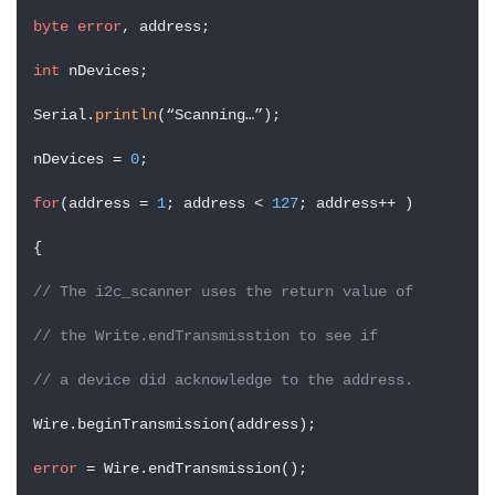
byte
error
, address;

int
 nDevices;

Serial.
println
(“Scanning…”);

nDevices = 
0
;

for
(address = 
1
; address < 
127
; address++ )

{

// The i2c_scanner uses the return value of
// the Write.endTransmisstion to see if
// a device did acknowledge to the address.
Wire.beginTransmission(address);

error
 = Wire.endTransmission();
