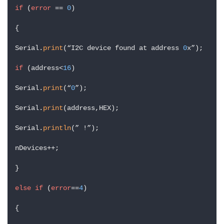
if
 (
error
 == 
0
)

{

Serial.
print
(“I2C device found at address 
0
x”);

if
 (address<
16
)

Serial.
print
(“
0
”);

Serial.
print
(address,HEX);

Serial.
println
(” !”);

nDevices++;

}

else
if
 (
error
==
4
)

{
