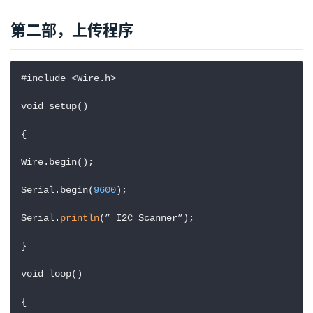
第二部，上传程序
#include <Wire.h>

void setup()

{

Wire.begin();

Serial.begin(
9600
);

Serial.
println
(” I2C Scanner”);

}

void loop()

{
