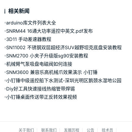
相关新闻
arduino库文件列表大全
SNRM44 16通大功率遥控中英文.pdf发布
3D11 手动差速器教程
SN11002 不锈钢双层超经济SUV越野坦克底盘安装教程
SNM2700 小夹子升级版sg90安装教程
机械臂气泵吸盘电磁阀如何连接
SNM3600 兼容乐高机械爪效果演示 小钉锤
小钉锤中级遥控船下水测试-深圳光明区鹅颈水湿地公园
Diy好工具快速接线热缩管带焊锡
小钉锤桌面传送带正反转效果视频
关于我们
联系我们
发展历程
公告
技术员