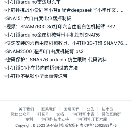
小钉锤arduino雷达坦克车
小钉锤挑战小爱同学小智ai配合deepseek写小学作文，我的爸爸
SNA151 六自由度电位器控制板
视频：SNAM7600 3d打印六自由度白色机械臂 PS2
小钉锤arduino金属机械臂带手机控制SNAR6
快速安装的六自由度机械教具，小钉锤3D打印 SNAM7600
SNAM2500 遥控6自由度机械臂 ps2
密码保护：SNAR76 arduino 仿生眼睛 代码资料
小钉锤C1小车转向前桥调试的方法
小钉锤不锈钢小型桌面传送带
关于我们
联系我们
发展历程
公告
技术员
微信公众号
抖音号
文档
小钉锤积木表
微信互助群
专利
小钉锤-技术支持
小钉锤电子积木库
Copyright © 2023 还不错科技 版权所有
粤ICP备12092598号-5