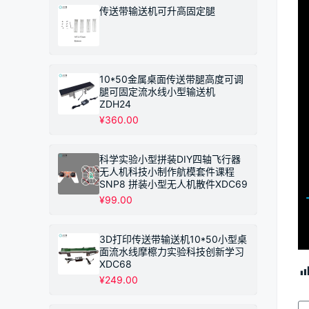
围：
传送带输送机可升高固定腿
¥149.00
至
¥249.00
10*50金属桌面传送带腿高度可调
腿可固定流水线小型输送机
ZDH24
¥
360.00
科学实验小型拼装DIY四轴飞行器
无人机科技小制作航模套件课程
SNP8 拼装小型无人机散件XDC69
¥
99.00
3D打印传送带输送机10*50小型桌
面流水线摩檫力实验科技创新学习
XDC68
¥
249.00