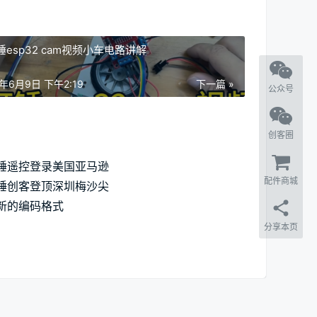
锤esp32 cam视频小车电路讲解
6年6月9日 下午2:19
下一篇 »
公众号
创客圈
锤遥控登录美国亚马逊
配件商城
锤创客登顶深圳梅沙尖
新的编码格式
分享本页