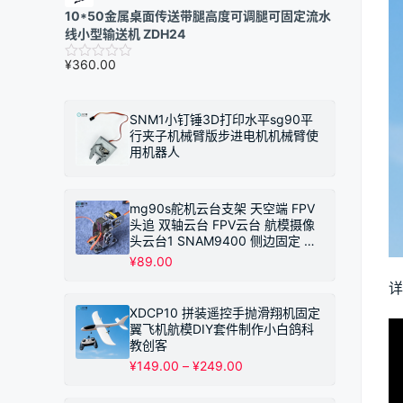
10*50金属桌面传送带腿高度可调腿可固定流水
线小型输送机 ZDH24
¥
360.00
SNM1小钉锤3D打印水平sg90平
行夹子机械臂版步进电机机械臂使
用机器人
mg90s舵机云台支架 天空端 FPV
头追 双轴云台 FPV云台 航模摄像
头云台1 SNAM9400 侧边固定 不
带摄像头
¥
89.00
详
XDCP10 拼装遥控手抛滑翔机固定
翼飞机航模DIY套件制作小白鸽科
教创客
价
¥
149.00
–
¥
249.00
格
范