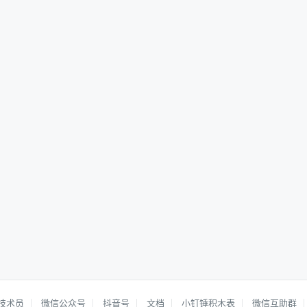
技术员
微信公众号
抖音号
文档
小钉锤积木表
微信互助群