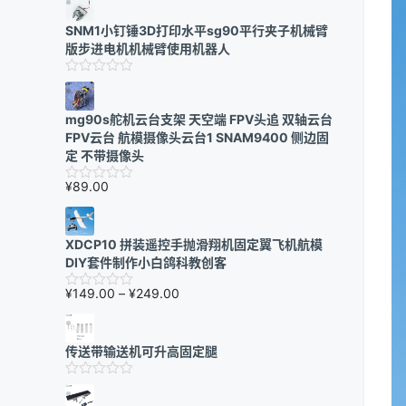
SNM1小钉锤3D打印水平sg90平行夹子机械臂
版步进电机机械臂使用机器人
mg90s舵机云台支架 天空端 FPV头追 双轴云台
FPV云台 航模摄像头云台1 SNAM9400 侧边固
定 不带摄像头
¥
89.00
XDCP10 拼装遥控手抛滑翔机固定翼飞机航模
DIY套件制作小白鸽科教创客
价
¥
149.00
–
¥
249.00
格
范
围：
传送带输送机可升高固定腿
¥149.00
至
¥249.00