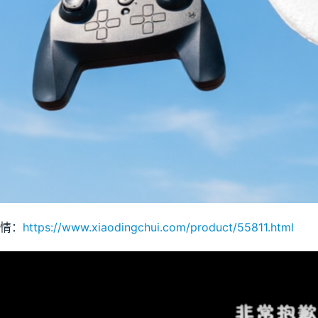
情：
https://www.xiaodingchui.com/product/55811.html