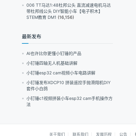
006 TT马达1:48杜邦公头 直流减速电机马达
带杜邦线公头 DIY智能小车【电子积木】
STEM教育 DM1
(16,156)
最新发布
AI也许比你更懂小钉锤的产品
小钉锤四轴无人机基础讲解
小钉锤esp32 cam视频小车电路讲解
小钉锤发布XDCP10 拼装遥控手抛滑翔机DIY
套件小白鸽
小钉锤c1视频拼装小车esp32 cam手机操作方
法
关于我们
联系我们
发展历程
公告