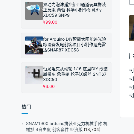
双动力泡沫遥控船四通道玩具拼装
正反桨 两驱 科学小制作创意diy
XDC59 SNP9
¥
99.00
for Arduino DIY智能太阳能追光追
踪设备发电创客项目小制作追光雷
达SNAR87 XDC58
恒龙坦克从动轮 1:16 底盘DIY 改装
履带车 承重轮 轮子送螺丝 SNT67
XDC50
¥
6.00
热门
SNAM1900 arduino拼装亚克力机械手臂 机
械抓 4自由度 创客套件 经济版
(18,704)