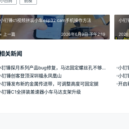
小白鸽
航模
小钉锤c1视频拼装小车esp32 cam手机操作方法
小钉
« 上一篇
2026年6月9日 下午2:19
202
相关新闻
小钉锤探月系列产品bug修复，马达固定螺丝孔不够精准的bug已经修复
小钉
小钉锤创客登顶深圳福永凤凰山
小钉
小钉锤发布新的金属传送带，可调整高度可固定腿
开启
小钉锤C1全拼装差速器小车马达支架升级