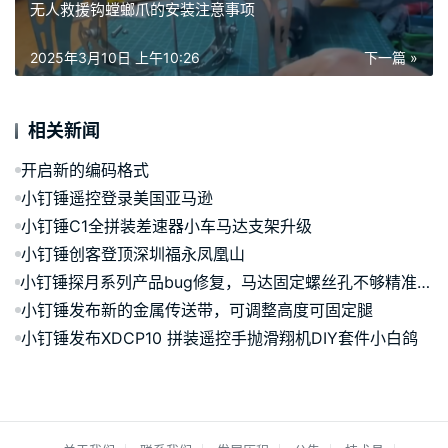
无人救援钩螳螂爪的安装注意事项
2025年3月10日 上午10:26
下一篇 »
相关新闻
开启新的编码格式
小钉锤遥控登录美国亚马逊
小钉锤C1全拼装差速器小车马达支架升级
小钉锤创客登顶深圳福永凤凰山
小钉锤探月系列产品bug修复，马达固定螺丝孔不够精准的bug已经修复
小钉锤发布新的金属传送带，可调整高度可固定腿
小钉锤发布XDCP10 拼装遥控手抛滑翔机DIY套件小白鸽