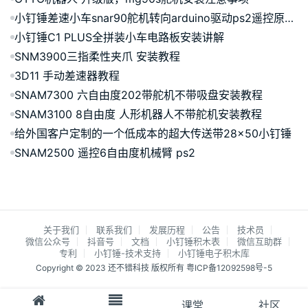
小钉锤差速小车snar90舵机转向arduino驱动ps2遥控原理讲解
小钉锤C1 PLUS全拼装小车电路板安装讲解
SNM3900三指柔性夹爪 安装教程
3D11 手动差速器教程
SNAM7300 六自由度202带舵机不带吸盘安装教程
SNAM3100 8自由度 人形机器人不带舵机安装教程
给外国客户定制的一个低成本的超大传送带28×50小钉锤
SNAM2500 遥控6自由度机械臂 ps2
关于我们
联系我们
发展历程
公告
技术员
微信公众号
抖音号
文档
小钉锤积木表
微信互助群
专利
小钉锤-技术支持
小钉锤电子积木库
Copyright © 2023 还不错科技 版权所有
粤ICP备12092598号-5
课堂
社区