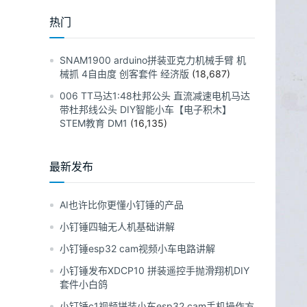
热门
SNAM1900 arduino拼装亚克力机械手臂 机
械抓 4自由度 创客套件 经济版
(18,687)
006 TT马达1:48杜邦公头 直流减速电机马达
带杜邦线公头 DIY智能小车【电子积木】
STEM教育 DM1
(16,135)
最新发布
AI也许比你更懂小钉锤的产品
小钉锤四轴无人机基础讲解
小钉锤esp32 cam视频小车电路讲解
小钉锤发布XDCP10 拼装遥控手抛滑翔机DIY
套件小白鸽
小钉锤c1视频拼装小车esp32 cam手机操作方