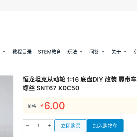
教程目录
STEM教育
玩法
问答
关于
恒龙坦克从动轮 1:16 底盘DIY 改装 履带
螺丝 SNT67 XDC50
6.00
¥
价格
立即购买
加入购物车