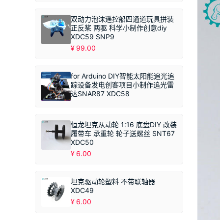
双动力泡沫遥控船四通道玩具拼装
正反桨 两驱 科学小制作创意diy
XDC59 SNP9
¥
99.00
for Arduino DIY智能太阳能追光追
踪设备发电创客项目小制作追光雷
达SNAR87 XDC58
恒龙坦克从动轮 1:16 底盘DIY 改装
履带车 承重轮 轮子送螺丝 SNT67
XDC50
¥
6.00
坦克驱动轮塑料 不带联轴器
XDC49
¥
6.00