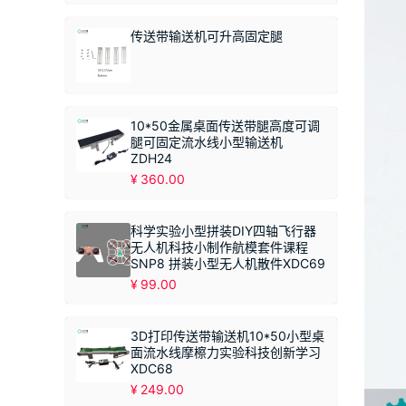
范
围：
传送带输送机可升高固定腿
¥149.00
至
¥249.00
10*50金属桌面传送带腿高度可调
腿可固定流水线小型输送机
ZDH24
¥
360.00
科学实验小型拼装DIY四轴飞行器
无人机科技小制作航模套件课程
SNP8 拼装小型无人机散件XDC69
¥
99.00
3D打印传送带输送机10*50小型桌
面流水线摩檫力实验科技创新学习
XDC68
¥
249.00