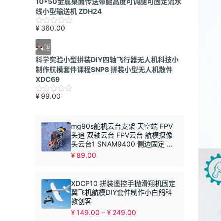
10*50金属桌面传送带腿高度可调腿可固定流水
线小型输送机 ZDH24
¥
360.00
科学实验小型拼装DIY四轴飞行器无人机科技小
制作航模套件课程SNP8 拼装小型无人机散件
XDC69
¥
99.00
mg90s舵机云台支架 天空端 FPV
头追 双轴云台 FPV云台 航模摄像
头云台1 SNAM9400 侧边固定 不
带摄像头
¥
89.00
XDCP10 拼装遥控手抛滑翔机固定
翼飞机航模DIY套件制作小白鸽科
教创客
价
¥
149.00
–
¥
249.00
格