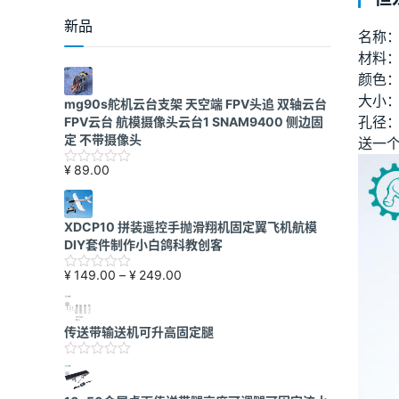
新品
名称
材料
颜色
大小：
mg90s舵机云台支架 天空端 FPV头追 双轴云台
孔径：
FPV云台 航模摄像头云台1 SNAM9400 侧边固
定 不带摄像头
送一
¥
89.00
XDCP10 拼装遥控手抛滑翔机固定翼飞机航模
DIY套件制作小白鸽科教创客
价
¥
149.00
–
¥
249.00
格
范
围：
传送带输送机可升高固定腿
¥149.00
至
¥249.00