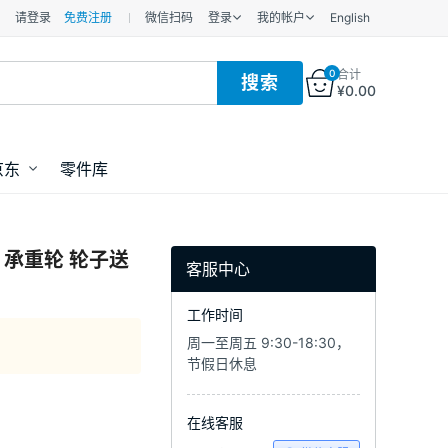
请登录
免费注册
微信扫码
登录
我的帐户
English
0
合计
¥
0.00
京东
零件库
车 承重轮 轮子送
客服中心
工作时间
周一至周五 9:30-18:30，
节假日休息
在线客服