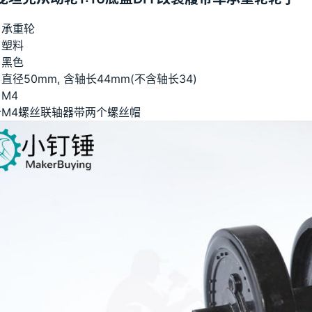
：承重轮
：塑料
：黑色
直径50mm, 含轴长44mm(不含轴长34)
M4
个M4螺丝联轴器带两个螺丝帽