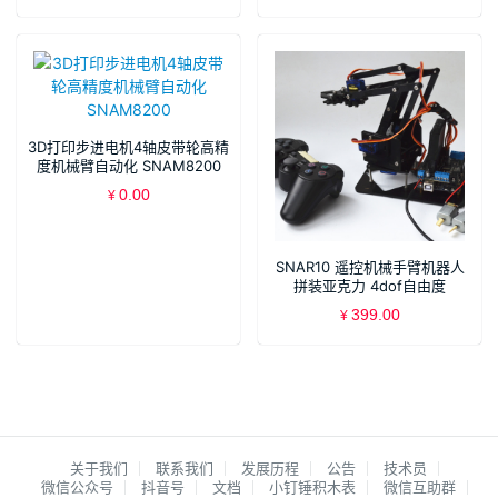
3D打印步进电机4轴皮带轮高精
度机械臂自动化 SNAM8200
0.00
¥
SNAR10 遥控机械手臂机器人
拼装亚克力 4dof自由度
arduino PS2
399.00
¥
关于我们
联系我们
发展历程
公告
技术员
微信公众号
抖音号
文档
小钉锤积木表
微信互助群