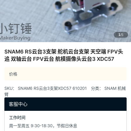
1
/5
SNAM6 RS云台3支架 舵机云台支架 天空端 FPV头
追 双轴云台 FPV云台 航模摄像头云台3 XDC57
价格
SKU：
SNAM6 RS云台3支架XDC57 610201
分类：
SNAM 机械
臂
客服中心
工作时间
周一至周五 9:30-18:30，节假日休息