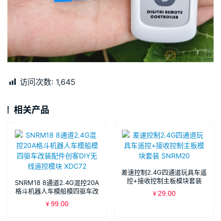
访问次数:
1,645
相关产品
差速控制2.4G四通道玩具车遥
控+接收控制主板模块套装
SNRM18 8通道2.4G混控20A
SNRM20
格斗机器人车模船模四驱车改
29.00
¥
装配件创客DIY无线遥控模块
99.00
¥
XDC72