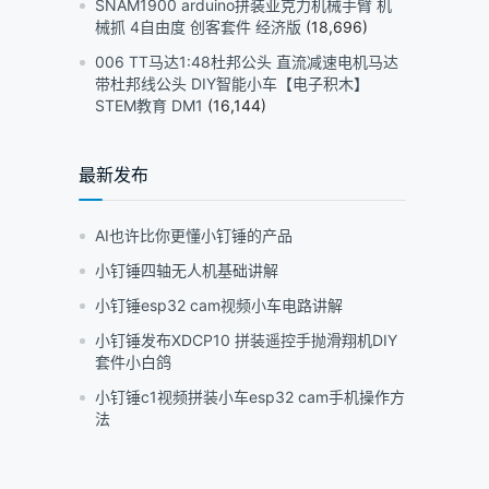
SNAM1900 arduino拼装亚克力机械手臂 机
械抓 4自由度 创客套件 经济版
(18,696)
006 TT马达1:48杜邦公头 直流减速电机马达
带杜邦线公头 DIY智能小车【电子积木】
STEM教育 DM1
(16,144)
最新发布
AI也许比你更懂小钉锤的产品
小钉锤四轴无人机基础讲解
小钉锤esp32 cam视频小车电路讲解
小钉锤发布XDCP10 拼装遥控手抛滑翔机DIY
套件小白鸽
小钉锤c1视频拼装小车esp32 cam手机操作方
法