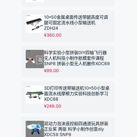
¥249.00
10*50金属桌面传送带腿高度可调
腿可固定流水线小型输送机
ZDH24
¥
360.00
科学实验小型拼装DIY四轴飞行器
无人机科技小制作航模套件课程
SNP8 拼装小型无人机散件XDC69
¥
99.00
3D打印传送带输送机10*50小型桌
面流水线摩檫力实验科技创新学习
XDC68
¥
249.00
双动力泡沫遥控船四通道玩具拼装
正反桨 两驱 科学小制作创意diy
XDC59 SNP9