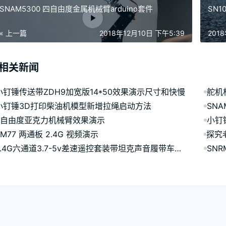
SNAM5300 四自由度金属机械臂arduino套件
SN1
« 上一篇
2018年12月10日 下午5:39
201
相关新闻
小钉锤传送带ZDH9加宽版14*50效果演示尺寸和快慢
舵机
小钉锤3D打印柴油机模型新增拉绳启动方法
SNA
4自由度亚克力机械臂效果演示
小钉
RM77 两通板 2.4G 视频演示
2.4G六通道3.7-5v差速遥控套装带坦克声音履带车智能演示CZM11
SNR