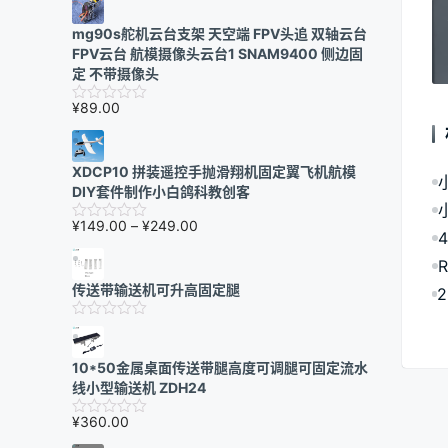
mg90s舵机云台支架 天空端 FPV头追 双轴云台
FPV云台 航模摄像头云台1 SNAM9400 侧边固
定 不带摄像头
¥
89.00
XDCP10 拼装遥控手抛滑翔机固定翼飞机航模
DIY套件制作小白鸽科教创客
价
¥
149.00
–
¥
249.00
格
范
围：
传送带输送机可升高固定腿
¥149.00
至
¥249.00
10*50金属桌面传送带腿高度可调腿可固定流水
线小型输送机 ZDH24
¥
360.00