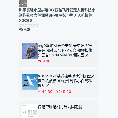
科学实验小型拼装DIY四轴飞行器无人机科技小
制作航模套件课程SNP8 拼装小型无人机散件
XDC69
¥
99.00
mg90s舵机云台支架 天空端 FPV
头追 双轴云台 FPV云台 航模摄像
头云台1 SNAM9400 侧边固定 不
带摄像头
¥
89.00
XDCP10 拼装遥控手抛滑翔机固定
翼飞机航模DIY套件制作小白鸽科
教创客
价
¥
149.00
–
¥
249.00
格
范
围：
传送带输送机可升高固定腿
¥149.00
至