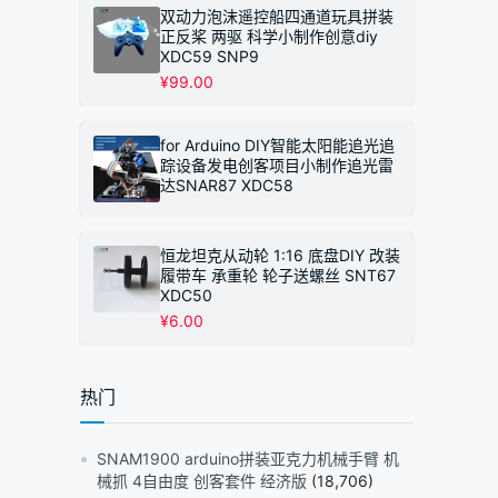
双动力泡沫遥控船四通道玩具拼装
正反桨 两驱 科学小制作创意diy
XDC59 SNP9
¥
99.00
for Arduino DIY智能太阳能追光追
踪设备发电创客项目小制作追光雷
达SNAR87 XDC58
恒龙坦克从动轮 1:16 底盘DIY 改装
履带车 承重轮 轮子送螺丝 SNT67
XDC50
¥
6.00
热门
SNAM1900 arduino拼装亚克力机械手臂 机
械抓 4自由度 创客套件 经济版
(18,706)