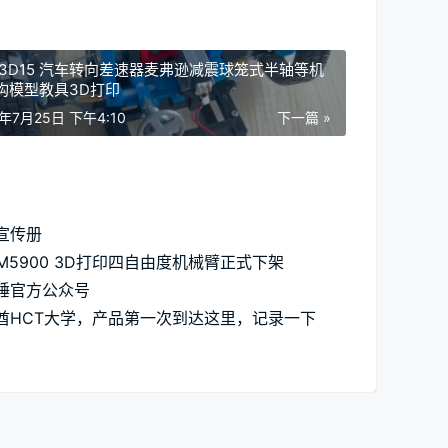
 3D15 汽车转向差速器麦弗逊减震球笼式半轴等机
构模型教具3D打印
3年7月25日 下午4:10
下一篇 »
宣传册
AM5900 3D打印四自由度机械臂正式下架
锤官方公众号
酋HCT大学，产品第一次到达这里，记录一下