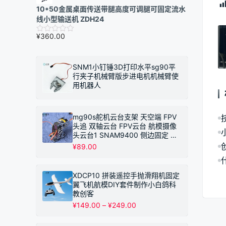
10*50金属桌面传送带腿高度可调腿可固定流水
线小型输送机 ZDH24
¥
360.00
SNM1小钉锤3D打印水平sg90平
行夹子机械臂版步进电机机械臂使
用机器人
mg90s舵机云台支架 天空端 FPV
头追 双轴云台 FPV云台 航模摄像
头云台1 SNAM9400 侧边固定 不
带摄像头
¥
89.00
XDCP10 拼装遥控手抛滑翔机固定
翼飞机航模DIY套件制作小白鸽科
教创客
价
¥
149.00
–
¥
249.00
格
范