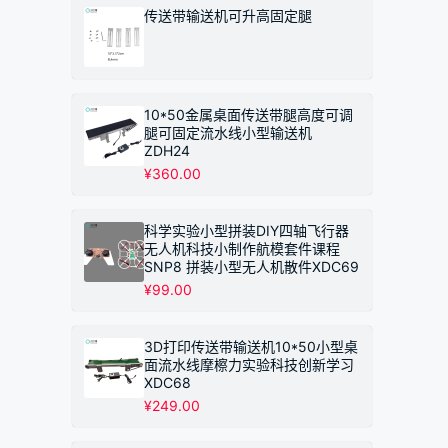
围：
传送带输送机可升高固定腿
¥149.00
至
¥249.00
10*50金属桌面传送带腿高度可调
腿可固定流水线小型输送机
ZDH24
¥
360.00
科学实验小型拼装DIY四轴飞行器
无人机科技小制作航模套件课程
SNP8 拼装小型无人机散件XDC69
¥
99.00
3D打印传送带输送机10*50小型桌
面流水线摩檫力实验科技创新学习
XDC68
¥
249.00