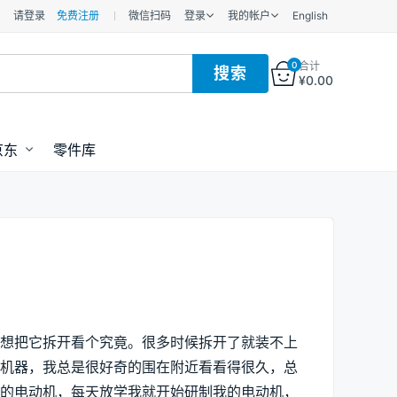
请登录
免费注册
微信扫码
登录
我的帐户
English
0
合计
¥
0.00
京东
零件库
总想把它拆开看个究竟。很多时候拆开了就装不上
些机器，我总是很好奇的围在附近看看得很久，总
己的电动机，每天放学我就开始研制我的电动机，