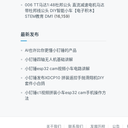
006 TT马达1:48杜邦公头 直流减速电机马达
带杜邦线公头 DIY智能小车【电子积木】
STEM教育 DM1
(16,159)
最新发布
AI也许比你更懂小钉锤的产品
小钉锤四轴无人机基础讲解
小钉锤esp32 cam视频小车电路讲解
小钉锤发布XDCP10 拼装遥控手抛滑翔机DIY
套件小白鸽
小钉锤c1视频拼装小车esp32 cam手机操作方
法
关于我们
联系我们
发展历程
公告