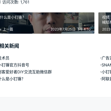
访问次数:
1,761
什么是小钉锤？
视频
械结
« 上一篇
2023年7月25日 下午4:10
202
相关新闻
技术员
广告
小钉锤官方抖音号
SN
创客爱好者DIY交流互助微信群
小钉
什么是小钉锤？
阿联