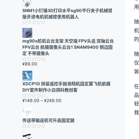
用
SNM1小钉锤3D打印水平sg90平行夹子机械臂
版步进电机机械臂使用机器人
随
机
的
mg90s舵机云台支架 天空端 FPV头追 双轴云台
FPV云台 航模摄像头云台1 SNAM9400 侧边固
定 不带摄像头
随
仅
¥
89.00
装
XDCP10 拼装遥控手抛滑翔机固定翼飞机航模
在
DIY套件制作小白鸽科教创客
品
价
¥
149.00
–
¥
249.00
轻
格
我
范
围：
传送带输送机可升高固定腿
¥149.00
至
¥249.00