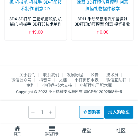
3D4 3D打印 三指爪带舵机 机
3D11 手动简易版汽车差速器
械爪 机械手 3D打印技术制作
3D打印仿真模型 创意 搞怪礼物
创意DIY
摆件教学
49.00
0.00
¥
¥
关于我们
联系我们
发展历程
公告
技术员
微信公众号
抖音号
文档
小钉锤积木表
微信互助群
专利
小钉锤-技术支持
小钉锤电子积木库
Copyright © 2023 还不错科技 版权所有
粤ICP备12092598号-5
立即购买
加入购物车
课堂
社区
首页
教程目录