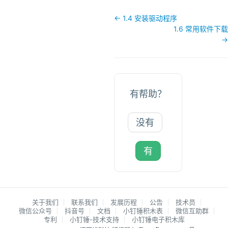
文
← 1.4 安装驱动程序
档
1.6 常用软件下载
→
导
航
有帮助？
没有
有
关于我们
联系我们
发展历程
公告
技术员
微信公众号
抖音号
文档
小钉锤积木表
微信互助群
专利
小钉锤-技术支持
小钉锤电子积木库