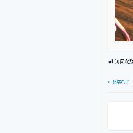
访问次数
文
← 组装爪子
档
导
航