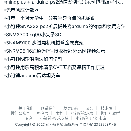
mindplus + arduino ps2通信案例代码示例拖拽编程小钉锤扩展板
光电感应计数器
推荐一个对大学生十分有学习价值的机械臂
小钉锤SNA222 ps2扩展板兼容arduino的特点和使用方法
SNM2300 sg90小夹子3D
SNAM9100 步进电机机械臂金属支架
SNRM95 16通道遥控+接收板部分比例视频演示
小钉锤明轮船泡沫如何切割
小钉锤用乐高积木演示CVT五档变速箱工作原理
小钉锤arduino雷达坦克车
关于我们
联系我们
发展历程
公告
技术员
微信公众号
抖音号
文档
小钉锤积木表
微信互助群
专利
小钉锤-技术支持
小钉锤电子积木库
Copyright © 2023 还不错科技 版权所有
粤ICP备12092598号-5