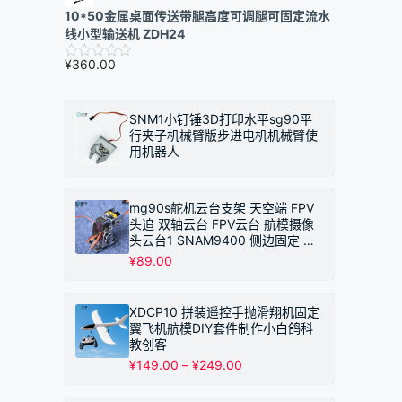
10*50金属桌面传送带腿高度可调腿可固定流水
线小型输送机 ZDH24
¥
360.00
SNM1小钉锤3D打印水平sg90平
行夹子机械臂版步进电机机械臂使
用机器人
mg90s舵机云台支架 天空端 FPV
头追 双轴云台 FPV云台 航模摄像
头云台1 SNAM9400 侧边固定 不
带摄像头
¥
89.00
XDCP10 拼装遥控手抛滑翔机固定
翼飞机航模DIY套件制作小白鸽科
教创客
价
¥
149.00
–
¥
249.00
格
范