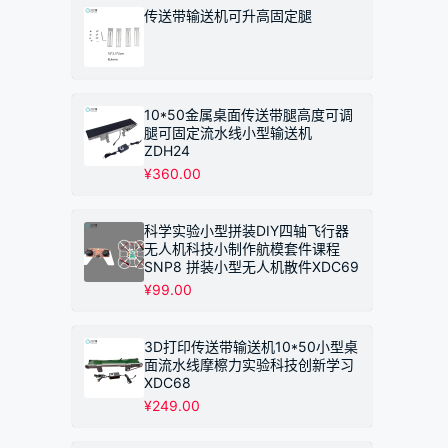
围：
传送带输送机可升高固定腿
¥149.00
至
¥249.00
10*50金属桌面传送带腿高度可调
腿可固定流水线小型输送机
ZDH24
¥
360.00
科学实验小型拼装DIY四轴飞行器
无人机科技小制作航模套件课程
SNP8 拼装小型无人机散件XDC69
¥
99.00
3D打印传送带输送机10*50小型桌
面流水线摩檫力实验科技创新学习
XDC68
¥
249.00