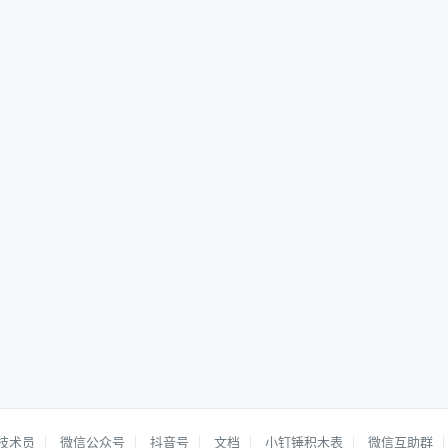
技术员
微信公众号
抖音号
文档
小钉锤积木表
微信互助群