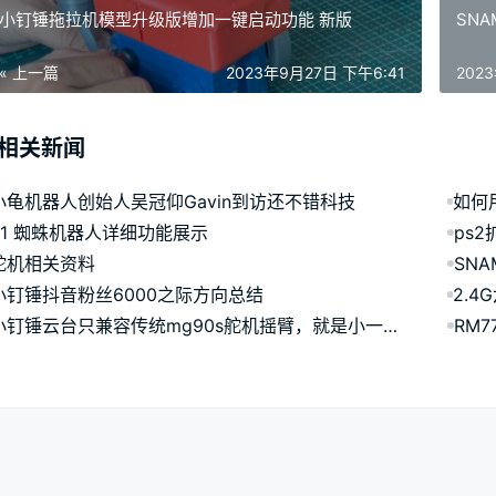
小钉锤拖拉机模型升级版增加一键启动功能 新版
SNA
« 上一篇
2023年9月27日 下午6:41
202
相关新闻
小龟机器人创始人吴冠仰Gavin到访还不错科技
R1 蜘蛛机器人详细功能展示
ps
舵机相关资料
SNA
小钉锤抖音粉丝6000之际方向总结
小钉锤云台只兼容传统mg90s舵机摇臂，就是小一点的摇臂
RM7