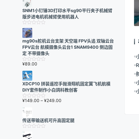
SNM1小钉锤3D打印水平sg90平行夹子机械臂
版步进电机机械臂使用机器人
mg90s舵机云台支架 天空端 FPV头追 双轴云台
FPV云台 航模摄像头云台1 SNAM9400 侧边固
定 不带摄像头
¥
89.00
XDCP10 拼装遥控手抛滑翔机固定翼飞机航模
DIY套件制作小白鸽科教创客
价
¥
149.00
–
¥
249.00
格
范
围：
传送带输送机可升高固定腿
¥149.00
至
¥249.00