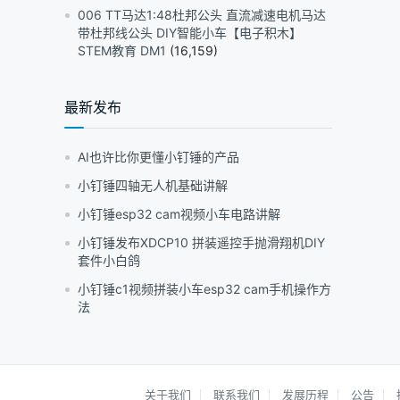
006 TT马达1:48杜邦公头 直流减速电机马达
带杜邦线公头 DIY智能小车【电子积木】
STEM教育 DM1
(16,159)
最新发布
AI也许比你更懂小钉锤的产品
小钉锤四轴无人机基础讲解
小钉锤esp32 cam视频小车电路讲解
小钉锤发布XDCP10 拼装遥控手抛滑翔机DIY
套件小白鸽
小钉锤c1视频拼装小车esp32 cam手机操作方
法
关于我们
联系我们
发展历程
公告