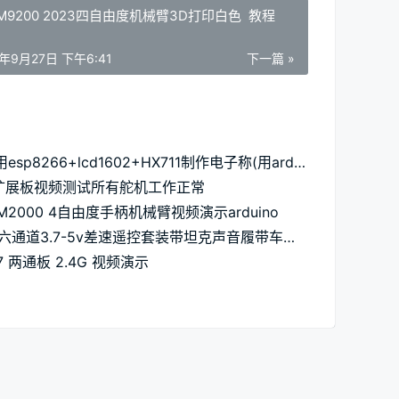
M9200 2023四自由度机械臂3D打印白色 教程
3年9月27日 下午6:41
下一篇 »
如何用esp8266+lcd1602+HX711制作电子称(用arduino软件录入程序)
2扩展板视频测试所有舵机工作正常
M2000 4自由度手柄机械臂视频演示arduino
2.4G六通道3.7-5v差速遥控套装带坦克声音履带车智能演示CZM11
7 两通板 2.4G 视频演示