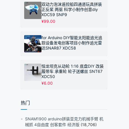
双动力泡沫遥控船四通道玩具拼装
正反桨 两驱 科学小制作创意diy
XDC59 SNP9
¥
99.00
for Arduino DIY智能太阳能追光追
踪设备发电创客项目小制作追光雷
达SNAR87 XDC58
恒龙坦克从动轮 1:16 底盘DIY 改装
履带车 承重轮 轮子送螺丝 SNT67
XDC50
¥
6.00
热门
SNAM1900 arduino拼装亚克力机械手臂 机
械抓 4自由度 创客套件 经济版
(18,706)