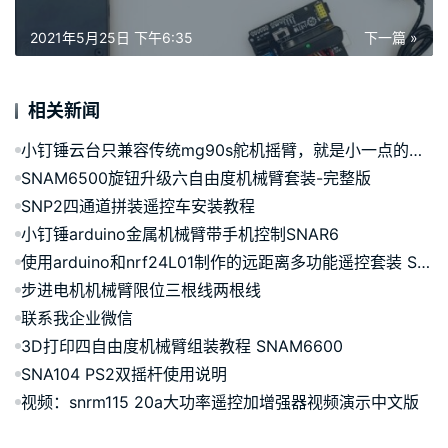
2021年5月25日 下午6:35
下一篇 »
相关新闻
小钉锤云台只兼容传统mg90s舵机摇臂，就是小一点的摇臂
SNAM6500旋钮升级六自由度机械臂套装-完整版
SNP2四通道拼装遥控车安装教程
小钉锤arduino金属机械臂带手机控制SNAR6
使用arduino和nrf24L01制作的远距离多功能遥控套装 SNAR91
步进电机机械臂限位三根线两根线
联系我企业微信
3D打印四自由度机械臂组装教程 SNAM6600
SNA104 PS2双摇杆使用说明
视频：snrm115 20a大功率遥控加增强器视频演示中文版