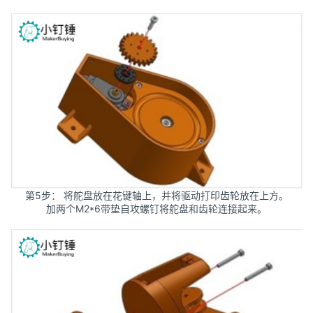
第5步： 将舵盘放在花键轴上，并将驱动打印齿轮放在上方。
加两个M2*6带垫自攻螺钉将舵盘和齿轮连接起来。