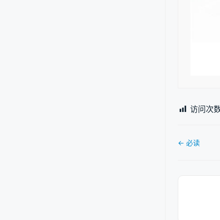
访问次数
文
← 必读
档
导
航