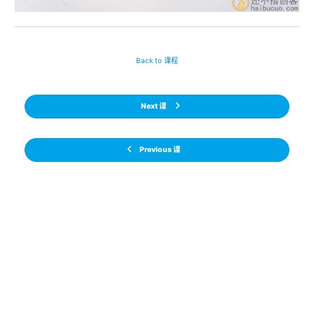
Back to 课程
Next 课
Previous 课